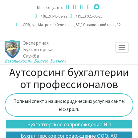
Мы в соцсетях:
+7 (812) 648-02-72
+7 (911) 925-03-26
г. СПб,
ул. Матроса Железняка, 57
/
Левашовский пр-т, 12
Экспертная
Toggle
Бухгалтерская
Служба
navigat
Аутсорсинг бухгалтерии
от профессионалов
Полный спектр наших юридических услуг на сайте:
elc-spb.ru
Бухгалтерское сопровождение ИП
Бухгалтерское сопровождение ООО, АО