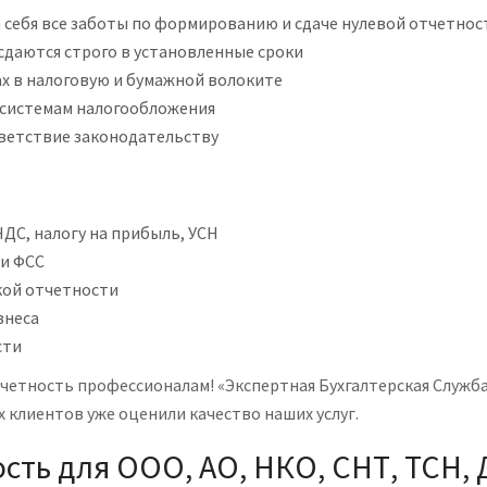
 себя все заботы по формированию и сдаче нулевой отчетнос
сдаются строго в установленные сроки
ах в налоговую и бумажной волоките
 системам налогообложения
ветствие законодательству
ДС, налогу на прибыль, УСН
 и ФСС
кой отчетности
знеса
сти
тчетность профессионалам! «Экспертная Бухгалтерская Служб
х клиентов уже оценили качество наших услуг.
сть для ООО, АО, НКО, СНТ, ТСН,