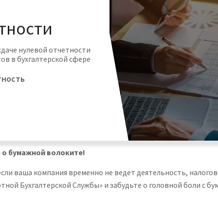
етности
сдаче нулевой отчетности
тов в бухгалтерской сфере
тность
е о бумажной волоките!
 если ваша компания временно не ведет деятельность, налого
тной Бухгалтерской Службы» и забудьте о головной боли с бу