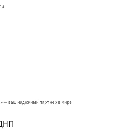
ти
а» — ваш надежный партнер в мире
 ДНП