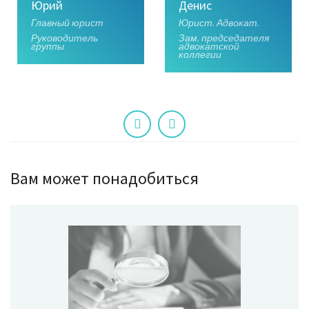
Юрий
Денис
Главный юрист
Юрист. Адвокат.
Руководитель
Зам. председателя
группы
адвокатской
коллегии
Вам может понадобиться