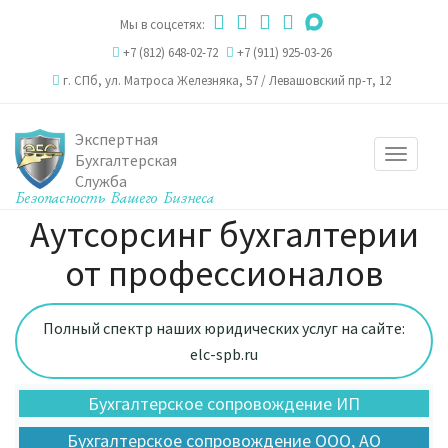
Мы в соцсетях:
+7 (812) 648-02-72
+7 (911) 925-03-26
г. СПб,
ул. Матроса Железняка, 57
/
Левашовский пр-т, 12
Экспертная
Toggle
Бухгалтерская
Служба
navigat
Аутсорсинг бухгалтерии
от профессионалов
Полный спектр наших юридических услуг на сайте:
elc-spb.ru
Бухгалтерское сопровождение ИП
Бухгалтерское сопровождение ООО, АО