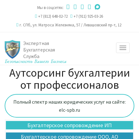
Мы в соцсетях:
+7 (812) 648-02-72
+7 (911) 925-03-26
г. СПб,
ул. Матроса Железняка, 57
/
Левашовский пр-т, 12
Экспертная
Toggle
Бухгалтерская
Служба
navigat
Аутсорсинг бухгалтерии
от профессионалов
Полный спектр наших юридических услуг на сайте:
elc-spb.ru
Бухгалтерское сопровождение ИП
Бухгалтерское сопровождение ООО, АО